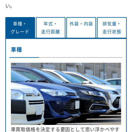
い。
車種・
年式・
外装・
内装
排気量・
グレード
走行距離
走行状態
車種
車買取価格を決定する要因として思い浮かべやす