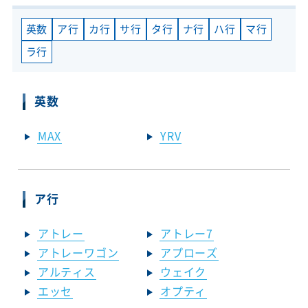
英数
ア行
カ行
サ行
タ行
ナ行
ハ行
マ行
ラ行
英数
MAX
YRV
ア行
アトレー
アトレー7
アトレーワゴン
アプローズ
アルティス
ウェイク
エッセ
オプティ