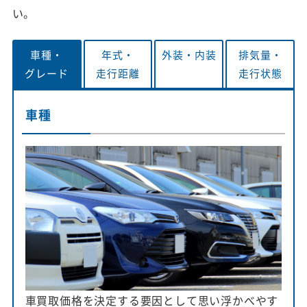
い。
車種・
年式・
外装・
内装
排気量・
グレード
走行距離
走行状態
車種
車買取価格を決定する要因として思い浮かべやす