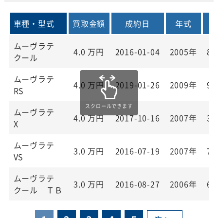
車種・型式
買取金額
成約日
年式
ムーヴラテ
4.0
万円
2016-01-04
2005年
86
クール
ムーヴラテ
4.0
万円
2019-01-26
2009年
93
RS
ムーヴラテ
4.0
万円
2017-10-16
2007年
33
X
ムーヴラテ
3.0
万円
2016-07-19
2007年
78
VS
ムーヴラテ
3.0
万円
2016-08-27
2006年
67
クール ＴＢ