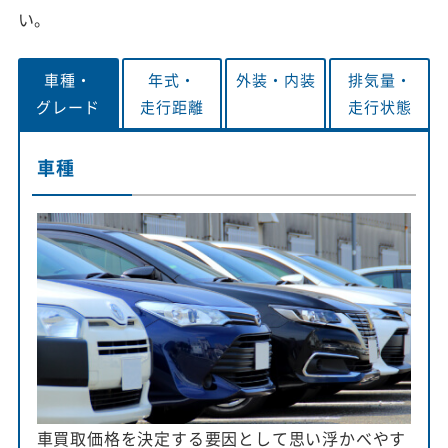
い。
車種・
年式・
外装・
内装
排気量・
グレード
走行距離
走行状態
車種
車買取価格を決定する要因として思い浮かべやす