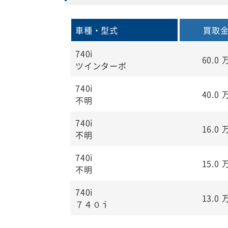
車種・型式
買取
740i
60.0
ツインターボ
740i
40.0
不明
740i
16.0
不明
740i
15.0
不明
740i
13.0
７４０ｉ