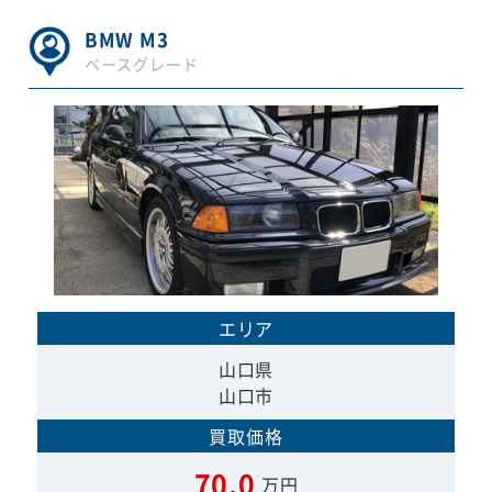
BMW M3
ベースグレード
エリア
山口県
山口市
買取価格
70.0
万円