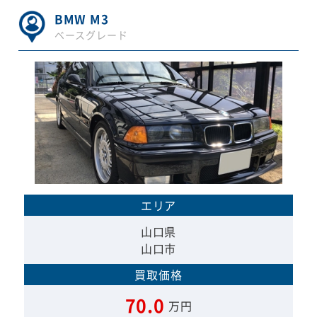
BMW M3
ベースグレード
エリア
山口県
山口市
買取価格
70.0
万円