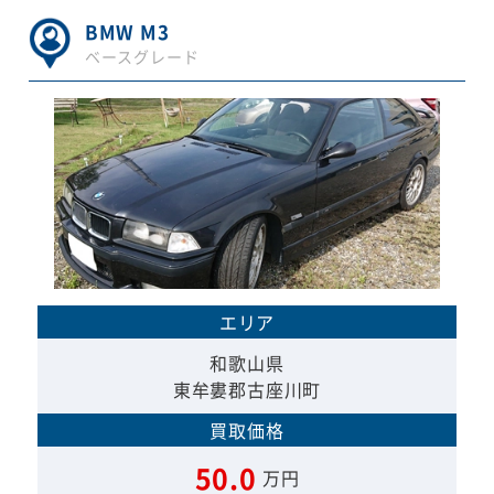
BMW M3
ベースグレード
エリア
和歌山県
東牟婁郡古座川町
買取価格
50.0
万円