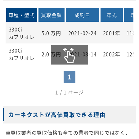
車種・型式
買取金額
成約日
年式
走
330Ci
5.0
万円
2021-02-24
2001年
110,
カブリオレ
330Ci
2.0
万円
2021-03-14
2002年
125,
カブリオレ
1
1 / 1 ページ
カーネクストが高価買取できる理由
車買取業者の買取価格も全ての業者で同じではなく、