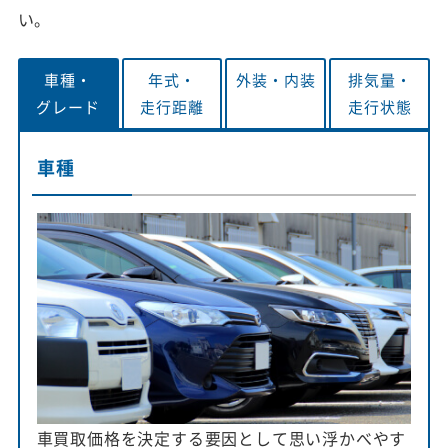
い。
車種・
年式・
外装・
内装
排気量・
グレード
走行距離
走行状態
車種
車買取価格を決定する要因として思い浮かべやす