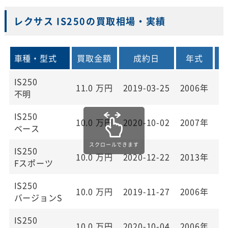
レクサス IS250の買取相場・実績
車種・型式
買取金額
成約日
年式
IS250
11.0
万円
2019-03-25
2006年
2
不明
IS250
10.0
万円
2020-10-02
2007年
1
ベース
IS250
10.0
万円
2020-12-22
2013年
1
Fスポーツ
IS250
10.0
万円
2019-11-27
2006年
1
バージョンS
IS250
10.0
万円
2020-10-04
2006年
1