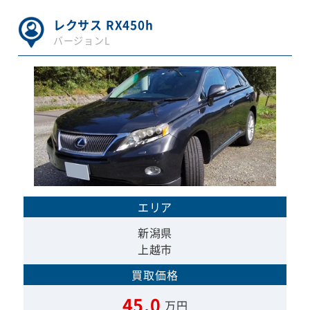
レクサス RX450h
バージョンL
エリア
新潟県
上越市
買取価格
45.0
万円