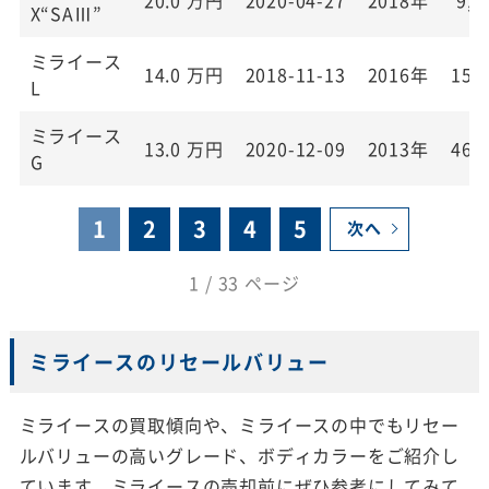
X“SAⅢ”
ミライース
14.0
万円
2018-11-13
2016年
15,
L
ミライース
13.0
万円
2020-12-09
2013年
46,
G
1
2
3
4
5
次へ
1 / 33 ページ
ミライースのリセールバリュー
ミライースの買取傾向や、ミライースの中でもリセー
ルバリューの高いグレード、ボディカラーをご紹介し
ています。ミライースの売却前にぜひ参考にしてみて