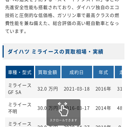
先進安全性能も搭載されており、ダイハツ独自のエコ
技術と圧倒的な低価格、ガソリン車で最高クラスの燃
費性能を兼ね備えた、総合評価の高い軽自動車となっ
ています。
ダイハツ ミライースの買取相場・実績
車種・型式
買取金額
成約日
年式
走
ミライース
32.0
万円
2021-03-18
2016年
31,
GF SA
ミライース
30.0
万円
2016-03-17
2014年
48,
不明
ミライース
20.0
万円
2020-04-27
2018年
9,0