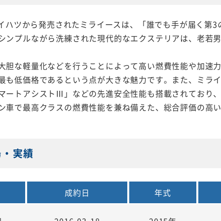
にダイハツから発売されたミライースは、「誰でも手が届く第
シンプルながら洗練された現代的なエクステリアは、老若
大胆な軽量化などを行うことによって高い燃費性能や加速
最も低価格であるという点が大きな魅力です。また、ミラ
マートアシストⅢ」などの先進安全性能も搭載されており
ン車で最高クラスの燃費性能を兼ね備えた、総合評価の高
場・実績
額
成約日
年式
円
2016-03-18
2015年