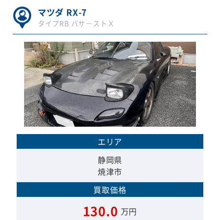
マツダ RX-7
タイプRB バサ－ストＸ
エリア
静岡県
焼津市
買取価格
130.0
万円