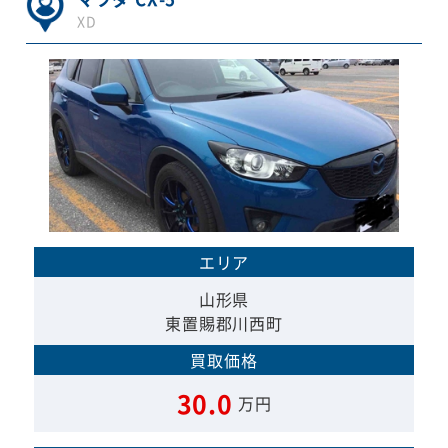
XD
エリア
山形県
東置賜郡川西町
買取価格
30.0
万円