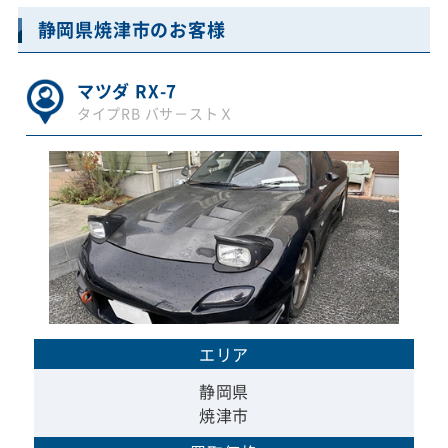
静岡県焼津市のお客様
マツダ RX-7
タイプRB バサ－ストＸ
エリア
静岡県
焼津市