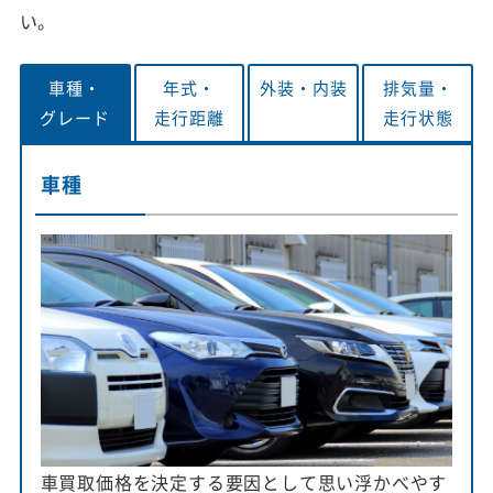
い。
車種・
年式・
外装・
内装
排気量・
グレード
走行距離
走行状態
車種
車買取価格を決定する要因として思い浮かべやす