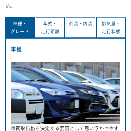
い。
車種・
年式・
外装・
内装
排気量・
グレード
走行距離
走行状態
車種
車買取価格を決定する要因として思い浮かべやす