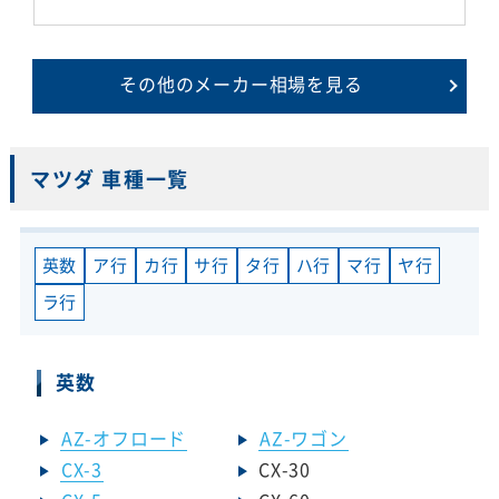
その他のメーカー相場を見る
マツダ 車種一覧
英数
ア行
カ行
サ行
タ行
ハ行
マ行
ヤ行
ラ行
英数
AZ-オフロード
AZ-ワゴン
CX-3
CX-30