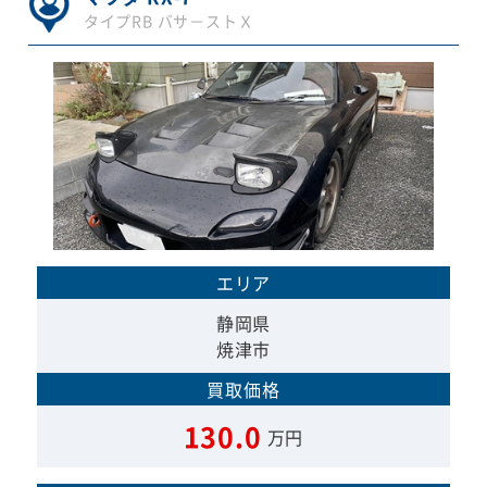
タイプRB バサ－ストＸ
エリア
静岡県
焼津市
買取価格
130.0
万円