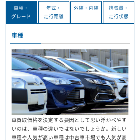
車種・
年式・
外装・
内装
排気量・
グレード
走行距離
走行状態
車種
車買取価格を決定する要因として思い浮かべやす
いのは、車種の違いではないでしょうか。新しい
車種や人気が高い車種は中古車市場でも人気が高