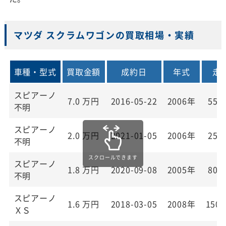
マツダ スクラムワゴンの買取相場・実績
車種・型式
買取金額
成約日
年式
走
スピアーノ
7.0
万円
2016-05-22
2006年
55,
不明
スピアーノ
2.0
万円
2021-01-05
2006年
25,
不明
スピアーノ
1.8
万円
2020-09-08
2005年
80,
不明
スピアーノ
1.6
万円
2018-03-05
2008年
150,
ＸＳ