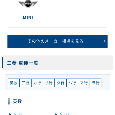
MINI
その他のメーカー相場を見る
三菱 車種一覧
英数
ア行
カ行
サ行
タ行
ハ行
マ行
ラ行
英数
FTO
GTO