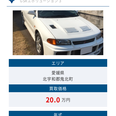
GSRエボリューション３
エリア
愛媛県
北宇和郡鬼北町
買取価格
20.0
万円
年式