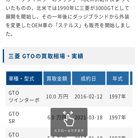
いたものの、北米では1990年に三菱が3000GTとして
展開を開始し、その一年後にダッジブランドから外装
を変更したOEM車の「ステルス」も販売を開始しまし
た。
三菱 GTOの買取相場・実績
車種・型式
買取金額
成約日
年式
GTO
10.0
万円
2016-02-12
1997年
1
ツインターボ
GTO
6.0
万円
2021-03-18
1997年
1
SR
GTO
5.2
万円
2017-01-18
1997年
1