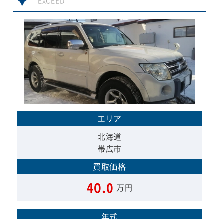
EXCEED
エリア
北海道
帯広市
買取価格
40.0
万円
年式