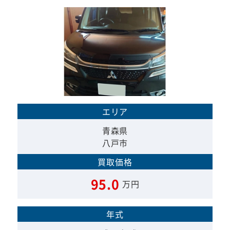
エリア
青森県
八戸市
買取価格
95.0
万円
年式