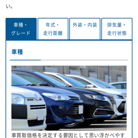
い。
車種・
年式・
外装・
内装
排気量・
グレード
走行距離
走行状態
車種
車買取価格を決定する要因として思い浮かべやす