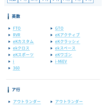
英数
FTO
GTO
RVR
eKアクティブ
eKカスタム
eKクラッシィ
ekクロス
ekスペース
eKスポーツ
eKワゴン
i
i-MiEV
360
ア行
アウトランダー
アウトランダー