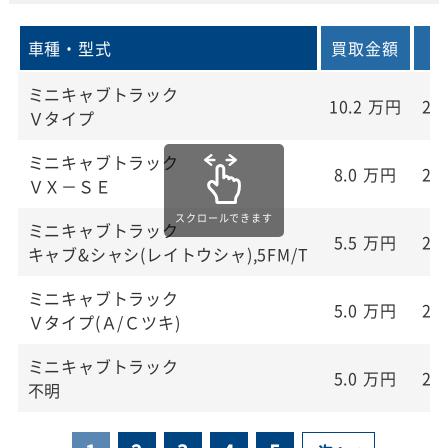
車種・型式
買取金額
ミニキャブトラック
10.2
万円
20
Ｖタイプ
ミニキャブトラック
8.0
万円
20
ＶＸ－ＳＥ
ミニキャブトラック
5.5
万円
20
キャブ&シャシ(レイトウシャ),5FM/T
ミニキャブトラック
5.0
万円
20
Ｖタイプ(Ａ/Ｃツキ)
ミニキャブトラック
5.0
万円
20
不明