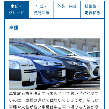
車種・
年式・
外装・
内装
排気量・
グレード
走行距離
走行状態
車種
車買取価格を決定する要因として思い浮かべやす
いのは、車種の違いではないでしょうか。新しい
車種や人気が高い車種は中古車市場でも人気が高