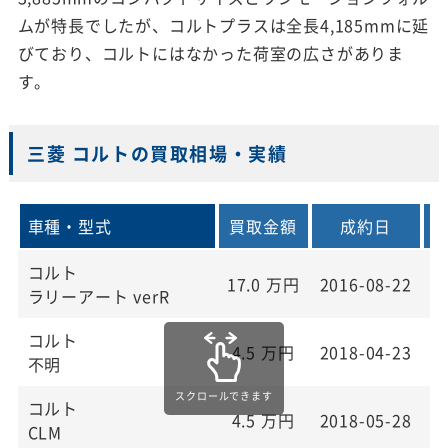
ムが特長でしたが、コルトプラスは全長4,185mmに延
びており、コルトにはなかった荷室の広さがありま
す。
三菱 コルトの買取相場・実績
車種・型式
買取金額
成約日
コルト
17.0
万円
2016-08-22
2
ラリーアート verR
コルト
4.5
万円
2018-04-23
2
不明
コルト
4.5
万円
2018-05-28
2
CLM