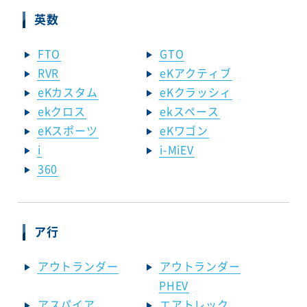
英数
FTO
GTO
RVR
eKアクティブ
eKカスタム
eKクラッシィ
ekクロス
ekスペース
eKスポーツ
eKワゴン
i
i-MiEV
360
ア行
アウトランダー
アウトランダー
PHEV
アスパイア
エアトレック