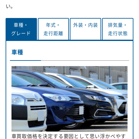
い。
車種・
年式・
外装・
内装
排気量・
グレード
走行距離
走行状態
車種
車買取価格を決定する要因として思い浮かべやす