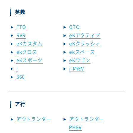
英数
FTO
GTO
RVR
eKアクティブ
eKカスタム
eKクラッシィ
ekクロス
ekスペース
eKスポーツ
eKワゴン
i
i-MiEV
360
ア行
アウトランダー
アウトランダー
PHEV