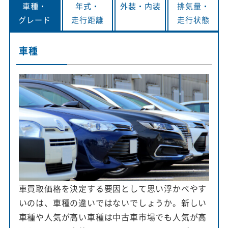
車種・
年式・
外装・
内装
排気量・
グレード
走行距離
走行状態
車種
車買取価格を決定する要因として思い浮かべやす
いのは、車種の違いではないでしょうか。新しい
車種や人気が高い車種は中古車市場でも人気が高