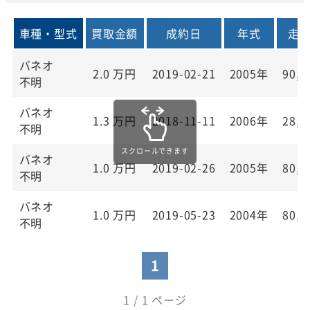
車種・型式
買取金額
成約日
年式
走
バネオ
2.0
万円
2019-02-21
2005年
90,0
不明
バネオ
1.3
万円
2018-11-11
2006年
28,0
不明
バネオ
1.0
万円
2019-02-26
2005年
80,0
不明
バネオ
1.0
万円
2019-05-23
2004年
80,0
不明
1
1 / 1 ページ