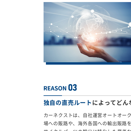
独自の直売ルート
によってどん
カーネクストは、自社運営オートオー
場への販路や、海外各国への輸出販路