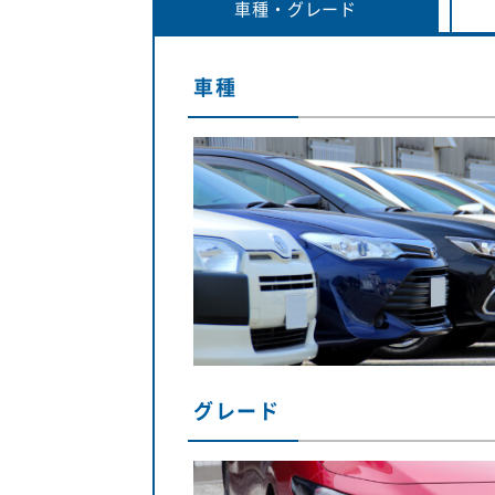
車種・
グレード
車種
グレード