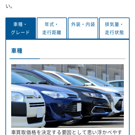
い。
車種・
年式・
外装・
内装
排気量・
グレード
走行距離
走行状態
車種
車買取価格を決定する要因として思い浮かべやす