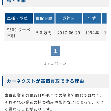
場・実績
車種・型式
買取金額
成約日
年式
S500 クーペ
5.0
万円
2017-06-29
1994年
108
不明
1
1 / 1 ページ
カーネクストが高価買取できる理由
車買取業者の買取価格も全ての業者で同じではなく、
それぞれの業者の持つ強みや販路などによって、大き
く異なることがあります。