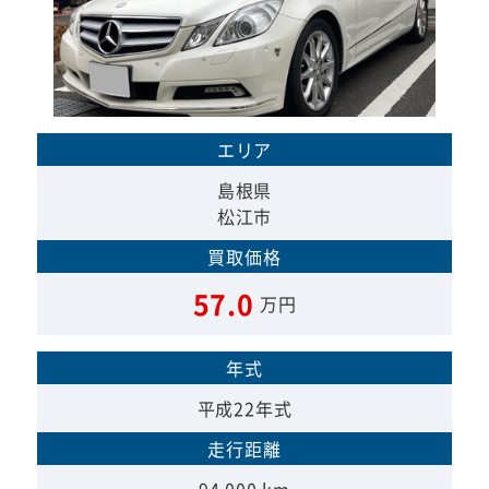
エリア
島根県
松江市
買取価格
57.0
万円
年式
平成22年式
走行距離
94,000 km