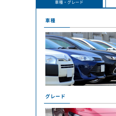
車種・
グレード
車種
グレード