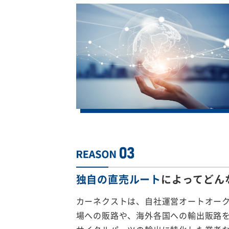
独自の直売ルート
によってどん
カーネクストは、自社運営オートオー
場への販路や、海外各国への輸出販路