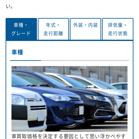
い。
車種・
年式・
外装・
内装
排気量・
グレード
走行距離
走行状態
車種
車買取価格を決定する要因として思い浮かべやす