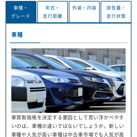
車種・
年式・
外装・
内装
排気量・
グレード
走行距離
走行状態
車種
車買取価格を決定する要因として思い浮かべやす
いのは、車種の違いではないでしょうか。新しい
車種や人気が高い車種は中古車市場でも人気が高