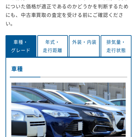
についた価格が適正であるのかどうかを判断するため
にも、中古車買取の査定を受ける前にご確認くださ
い。
車種・
年式・
外装・
内装
排気量・
グレード
走行距離
走行状態
車種