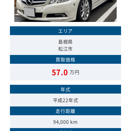
エリア
島根県
松江市
買取価格
57.0
万円
年式
平成22年式
走行距離
94,000 km