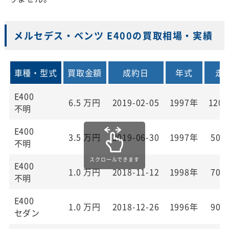
メルセデス・ベンツ E400の買取相場・実績
車種・型式
買取金額
成約日
年式
走
E400
6.5
万円
2019-02-05
1997年
120,
不明
E400
3.5
万円
2019-06-30
1997年
50,
不明
E400
1.0
万円
2018-11-12
1998年
70,
不明
E400
1.0
万円
2018-12-26
1996年
90,
セダン