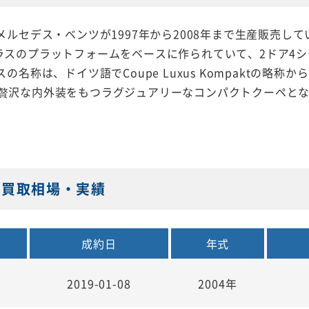
メルセデス・ベンツが1997年から2008年まで生産販売し
ラスのプラットフォームをベースに作られていて、2ドア4
スの名称は、ドイツ語でCoupe Luxus Kompaktの略
贅沢な内外装をもつラグジュアリーなコンパクトクーペと
0の買取相場・実績
成約日
年式
2019-01-08
2004年