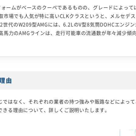
トフォームがベースのクーペであるものの、グレードによって
取市場でも人気が特に高いCLKクラスというと、メルセデ
2世代のW209型AMGには、6.2LのV型8気筒DOHCエン
高馬力のAMGラインは、走行可能車の流通数が年々減少傾
理由
じではなく、それぞれの業者の持つ強みや販路などによって
できる理由について、詳しくご説明いたします。