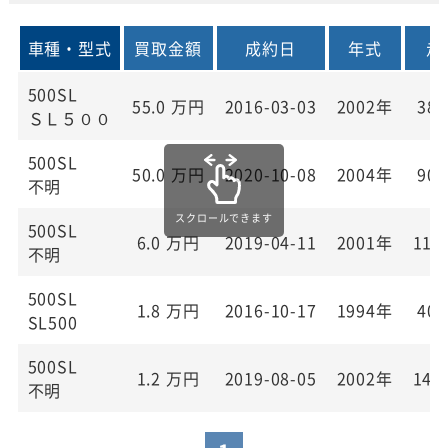
車種・型式
買取金額
成約日
年式
走
500SL
55.0
万円
2016-03-03
2002年
38,
ＳＬ５００
500SL
50.0
万円
2020-10-08
2004年
90,
不明
500SL
6.0
万円
2019-04-11
2001年
110
不明
500SL
1.8
万円
2016-10-17
1994年
40,
SL500
500SL
1.2
万円
2019-08-05
2002年
140
不明