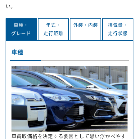
い。
車種・
年式・
外装・
内装
排気量・
グレード
走行距離
走行状態
車種
車買取価格を決定する要因として思い浮かべやす