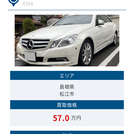
E350
エリア
島根県
松江市
買取価格
57.0
万円