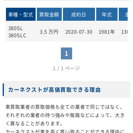
車種・型式
買取金額
成約日
年式
走
380SL
3.5
万円
2020-07-30
1981年
130,
380SLC
1
1 / 1 ページ
カーネクストが高価買取できる理由
車買取業者の買取価格も全ての業者で同じではなく、
それぞれの業者の持つ強みや販路などによって、大き
く異なることがあります。
カーネクストが車を高く買い取ることができる理由に