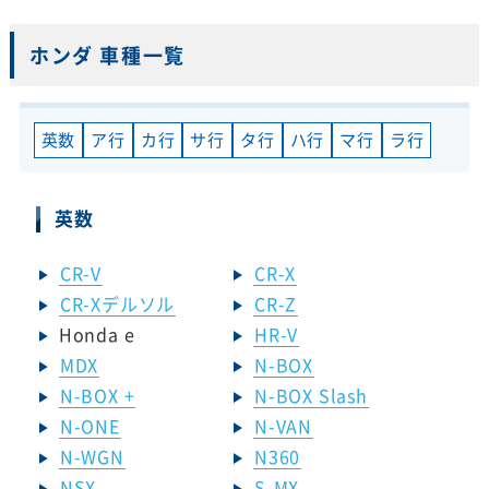
ホンダ 車種一覧
英数
ア行
カ行
サ行
タ行
ハ行
マ行
ラ行
英数
CR-V
CR-X
CR-Xデルソル
CR-Z
Honda e
HR-V
MDX
N-BOX
N-BOX +
N-BOX Slash
N-ONE
N-VAN
N-WGN
N360
NSX
S-MX