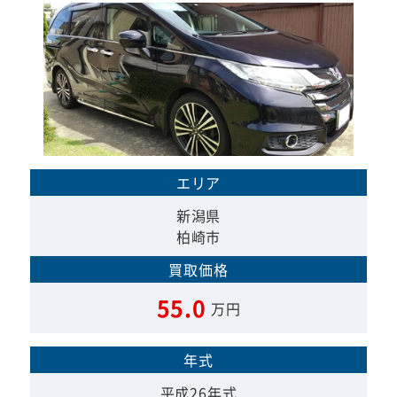
エリア
新潟県
柏崎市
買取価格
55.0
万円
年式
平成26年式