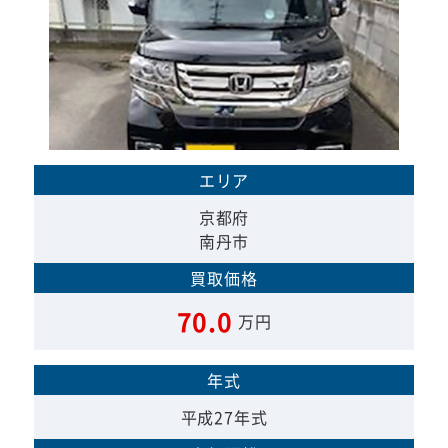
エリア
京都府
南丹市
買取価格
70.0
万円
年式
平成27年式