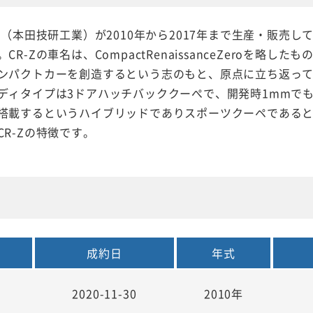
ンダ（本田技研工業）が2010年から2017年まで生産・販売
CR-Zの車名は、CompactRenaissanceZeroを略
ンパクトカーを創造するという志のもと、原点に立ち返っ
ディタイプは3ドアハッチバッククーぺで、開発時1mmで
搭載するというハイブリッドでありスポーツクーペである
R-Zの特徴です。
成約日
年式
2020-11-30
2010年