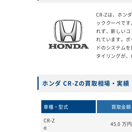
CR-Zは、ホ
ッククーペです。
れず、新しいコ
れています。ボ
ドのシステムを
タイリングが、C
ホンダ CR-Zの買取相場・実績
車種・型式
買取金額
CR-Z
45.0
万円
α