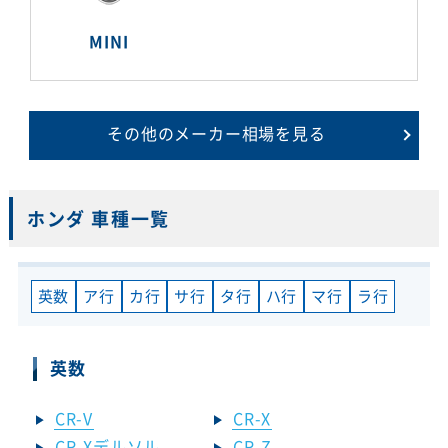
MINI
その他のメーカー相場を見る
ホンダ 車種一覧
英数
ア行
カ行
サ行
タ行
ハ行
マ行
ラ行
英数
CR-V
CR-X
CR-Xデルソル
CR-Z