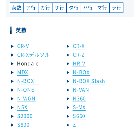
英数
ア行
カ行
サ行
タ行
ハ行
マ行
ラ行
英数
CR-V
CR-X
CR-Xデルソル
CR-Z
Honda e
HR-V
MDX
N-BOX
N-BOX +
N-BOX Slash
N-ONE
N-VAN
N-WGN
N360
NSX
S-MX
S2000
S660
S800
Z