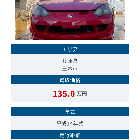
エリア
兵庫県
三木市
買取価格
135.0
万円
年式
平成14年式
走行距離