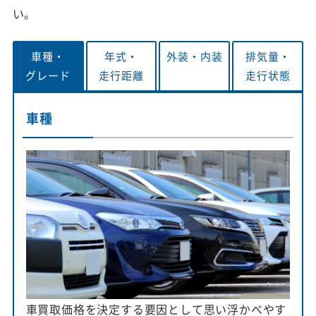
い。
車種・
年式・
外装・
内装
排気量・
グレード
走行距離
走行状態
車種
車買取価格を決定する要因として思い浮かべやす