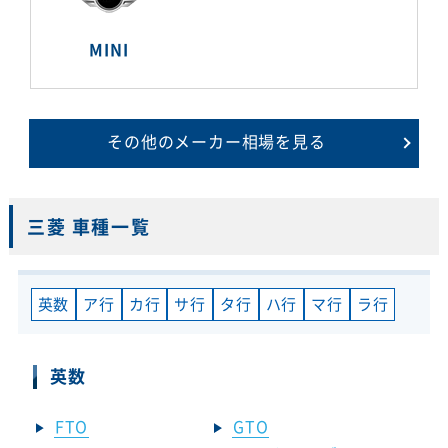
MINI
その他のメーカー相場を見る
三菱 車種一覧
英数
ア行
カ行
サ行
タ行
ハ行
マ行
ラ行
英数
FTO
GTO