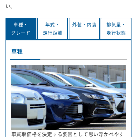
い。
車種・
年式・
外装・
内装
排気量・
グレード
走行距離
走行状態
車種
車買取価格を決定する要因として思い浮かべやす