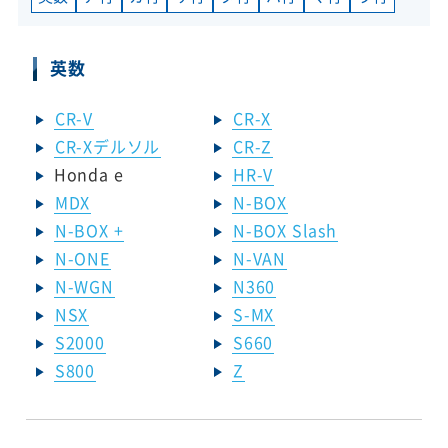
英数
CR-V
CR-X
CR-Xデルソル
CR-Z
Honda e
HR-V
MDX
N-BOX
N-BOX +
N-BOX Slash
N-ONE
N-VAN
N-WGN
N360
NSX
S-MX
S2000
S660
S800
Z