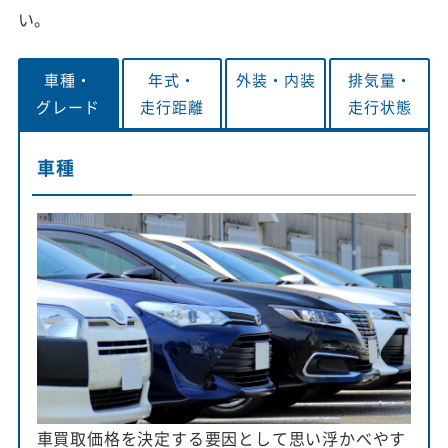
い。
車種・
年式・
外装・
内装
排気量・
グレード
走行距離
走行状態
車種
車買取価格を決定する要因として思い浮かべやす