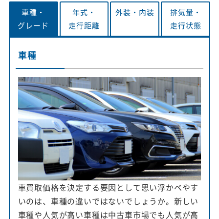
車種・
年式・
外装・
内装
排気量・
グレード
走行距離
走行状態
車種
車買取価格を決定する要因として思い浮かべやす
いのは、車種の違いではないでしょうか。新しい
車種や人気が高い車種は中古車市場でも人気が高