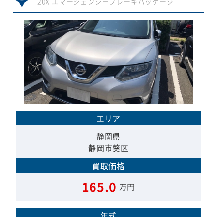
20X エマージェンシーブレーキパッケージ
エリア
静岡県
静岡市葵区
買取価格
165.0
万円
年式