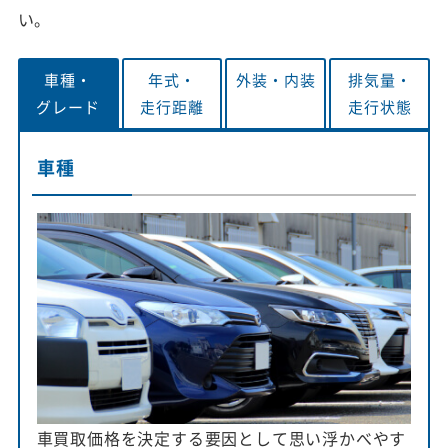
い。
車種・
年式・
外装・
内装
排気量・
グレード
走行距離
走行状態
車種
車買取価格を決定する要因として思い浮かべやす