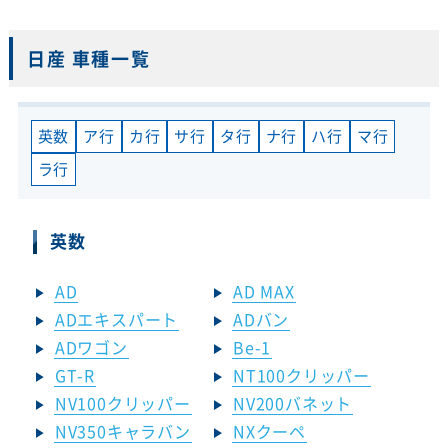
日産 車種一覧
英数
ア行
カ行
サ行
タ行
ナ行
ハ行
マ行
ラ行
英数
AD
AD MAX
ADエキスパート
ADバン
ADワゴン
Be-1
GT-R
NT100クリッパー
NV100クリッパー
NV200バネット
NV350キャラバン
NXクーペ