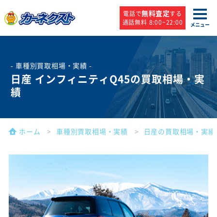
無料査定
電話で
する
通話無料 8:00~22:00
メニュー
- 車種別買取相場・実績 -
日産 インフィニティQ45の買取相場・実
績
ホーム
車種別買取相場・実績
日産の買取相場・実績