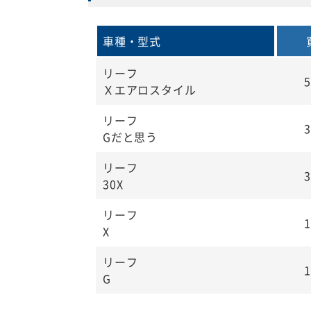
車種・型式
リーフ
5
Ｘエアロスタイル
リーフ
3
Gだと思う
リーフ
3
30X
リーフ
1
X
リーフ
1
G