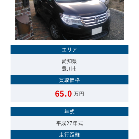
エリア
愛知県
豊川市
買取価格
65.0
万円
年式
平成27年式
走行距離