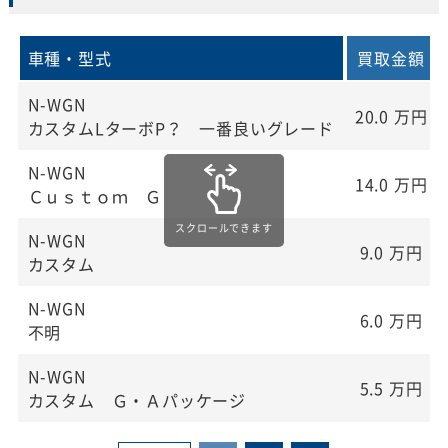
車種・型式
買取金額
N-WGN
20.0
万円
カスタムLターボP？ 一番良いグレード
N-WGN
14.0
万円
Ｃｕｓｔｏｍ Ｇ
N-WGN
9.0
万円
カスタム
N-WGN
6.0
万円
不明
N-WGN
5.5
万円
カスタム Ｇ・Ａパッケージ