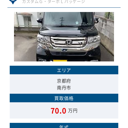
カスタムＧ・ターボＬパッケージ
エリア
京都府
南丹市
買取価格
70.0
万円
年式