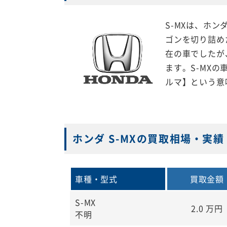
S-MXは、ホン
ゴンを切り詰め
在の車でしたが
ます。S-MXの
ルマ】という意
ホンダ S-MXの買取相場・実績
車種・型式
買取金額
S-MX
2.0
万円
不明