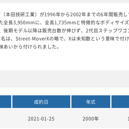
ダ（本田技研工業）が1996年から2002年までの6年間販
た全長3,950mmに、全高1,735mmと特徴的なボディサ
、後期モデル以降は販売台数が伸びず、2代目ステップワゴ
車名は、Street-MoverXの略で、Xは未知数という意味
味あいから付けられました。
成約日
年式
2021-01-25
2000年