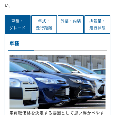
い。
車種・
年式・
外装・
内装
排気量・
グレード
走行距離
走行状態
車種
車買取価格を決定する要因として思い浮かべやす