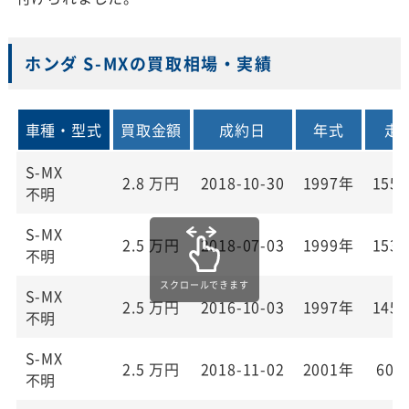
ホンダ S-MXの買取相場・実績
車種・型式
買取金額
成約日
年式
走
S-MX
2.8
万円
2018-10-30
1997年
155,
不明
S-MX
2.5
万円
2018-07-03
1999年
153,
不明
S-MX
2.5
万円
2016-10-03
1997年
145,
不明
S-MX
2.5
万円
2018-11-02
2001年
60,
不明