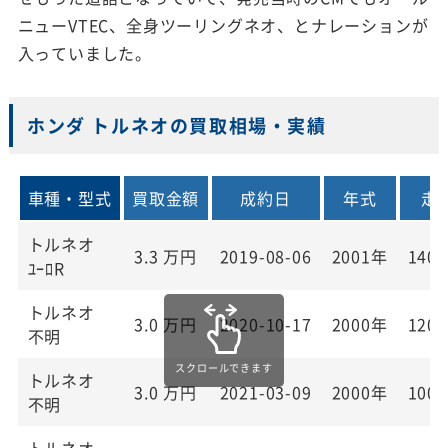
ニューVTEC、全身ツーリングネオ、とナレーションが
入っていました。
ホンダ トルネオの買取相場・実績
車種・型式
買取金額
成約日
年式
走
トルネオ
3.3
万円
2019-08-06
2001年
140,
ﾕｰﾛR
トルネオ
3.0
万円
2020-10-17
2000年
120,
不明
トルネオ
3.0
万円
2021-03-09
2000年
100,
不明
トルネオ