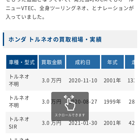
ニューVTEC、全身ツーリングネオ、とナレーションが
入っていました。
ホンダ トルネオの買取相場・実績
車種・型式
買取金額
成約日
年式
走
トルネオ
3.0
万円
2020-11-10
2001年
133,
不明
トルネオ
3.0
万円
2020-08-27
1999年
28,
不明
トルネオ
3.0
万円
2021-01-30
2001年
42,
SIR
トルネオ