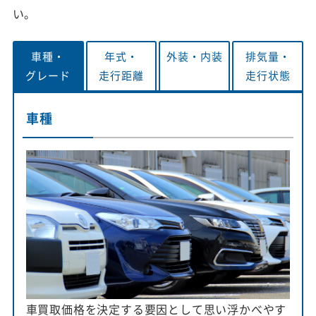
い。
車種・
年式・
外装・
内装
排気量・
グレード
走行距離
走行状態
車種
車買取価格を決定する要因として思い浮かべやす