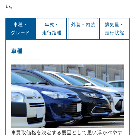
い。
車種・
年式・
外装・
内装
排気量・
グレード
走行距離
走行状態
車種
車買取価格を決定する要因として思い浮かべやす