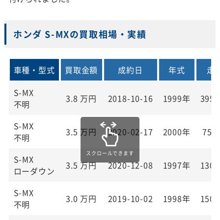
ホンダ S-MXの買取相場・実績
車種・型式
買取金額
成約日
年式
走
S-MX
3.8
万円
2018-10-16
1999年
395,
不明
S-MX
3.5
万円
2020-02-17
2000年
75,
不明
S-MX
3.5
万円
2020-12-08
1997年
130,
ローダウン
S-MX
3.0
万円
2019-10-02
1998年
150,
不明