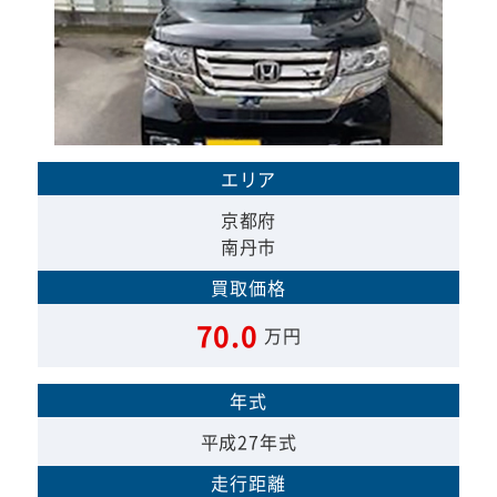
エリア
京都府
南丹市
買取価格
70.0
万円
年式
平成27年式
走行距離